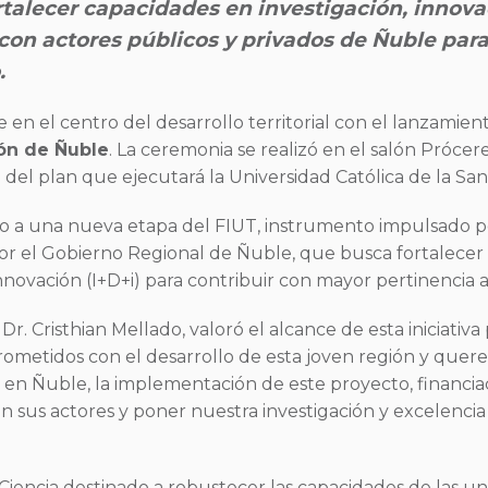
ortalecer capacidades en investigación, innova
 con actores públicos y privados de Ñuble par
.
se en el centro del desarrollo territorial con el lanzamien
ión de Ñuble
. La ceremonia se realizó en el salón Próce
n del plan que ejecutará la Universidad Católica de la S
icio a una nueva etapa del FIUT, instrumento impulsado po
or el Gobierno Regional de Ñuble, que busca fortalecer
innovación (I+D+i) para contribuir con mayor pertinencia a l
r. Cristhian Mellado, valoró el alcance de esta iniciativa
etidos con el desarrollo de esta joven región y querem
en Ñuble, la implementación de este proyecto, financiad
on sus actores y poner nuestra investigación y excelencia 
Ciencia destinado a robustecer las capacidades de las uni