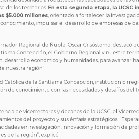
 de los territorios.
En esta segunda etapa, la UCSC i
os $5.000 millones
, orientado a fortalecer la investigac
e conocimiento, impulsar el desarrollo de empresas de bas
obernador Regional de Ñuble, Óscar Crisóstomo, destacó q
antísima Concepción, el Gobierno Regional y nuestro terr
ón, desarrollo económico y humanidades, para avanzar h
de nuestra región”.
d Católica de la Santísima Concepción, institución birre
ción de conocimiento con las necesidades y desafíos del t
ncia de vicerrectores y decanos de la UCSC, el Vicerrect
eamientos del proyecto y sus énfasis estratégicos. “Espe
pacidades en investigación, innovación y formación de pr
s de la región”, explicó.