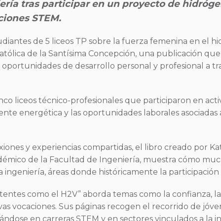
niería tras participar en un proyecto de hidróg
ciones STEM.
diantes de 5 liceos TP sobre la fuerza femenina en el h
tólica de la Santísima Concepción, una publicación que 
portunidades de desarrollo personal y profesional a tra
inco liceos técnico-profesionales que participaron en act
nte energética y las oportunidades laborales asociadas a 
xiones y experiencias compartidas, el libro creado por Kat
démico de la Facultad de Ingeniería, muestra cómo much
 la ingeniería, áreas donde históricamente la participació
tentes como el H2V” aborda temas como la confianza, la 
vas vocaciones. Sus páginas recogen el recorrido de j
ndose en carreras STEM y en sectores vinculados a la inn