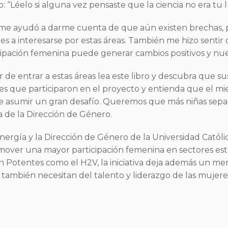
 “Léelo si alguna vez pensaste que la ciencia no era tu lug
ia me ayudó a darme cuenta de que aún existen brechas
 a interesarse por estas áreas. También me hizo sentir q
icipación femenina puede generar cambios positivos y nue
de entrar a estas áreas lea este libro y descubra que 
antes que participaron en el proyecto y entienda que el m
 asumir un gran desafío. Queremos que más niñas sepan 
ta de la Dirección de Género.
Energía y la Dirección de Género de la Universidad Catól
ver una mayor participación femenina en sectores estra
 en Potentes como el H2V, la iniciativa deja además un me
o también necesitan del talento y liderazgo de las mujere