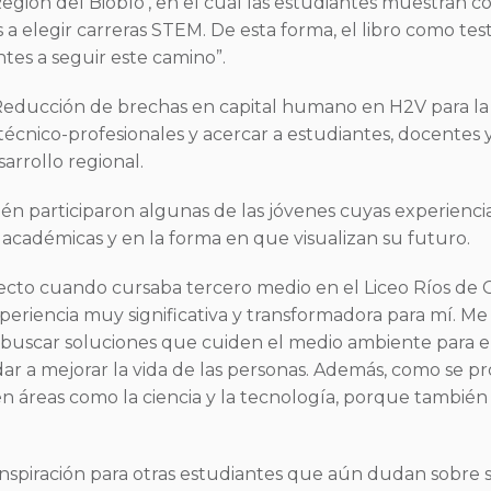
gión del Biobío’, en el cual las estudiantes muestran 
las a elegir carreras STEM. De esta forma, el libro como 
tes a seguir este camino”.
“Reducción de brechas en capital humano en H2V para la R
técnico-profesionales y acercar a estudiantes, docentes
rrollo regional.
n participaron algunas de las jóvenes cuyas experienci
s académicas y en la forma en que visualizan su futuro.
ecto cuando cursaba tercero medio en el Liceo Ríos de Ch
xperiencia muy significativa y transformadora para mí. 
s buscar soluciones que cuiden el medio ambiente para
ar a mejorar la vida de las personas. Además, como se p
n áreas como la ciencia y la tecnología, porque tambi
nspiración para otras estudiantes que aún dudan sobre su