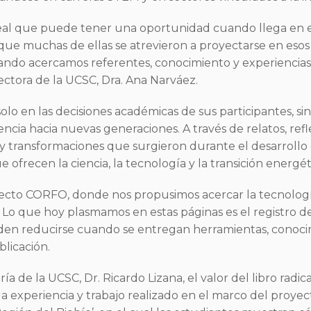
 real que puede tener una oportunidad cuando llega en
 que muchas de ellas se atrevieron a proyectarse en eso
ndo acercamos referentes, conocimiento y experiencias 
rectora de la UCSC, Dra. Ana Narváez.
 solo en las decisiones académicas de sus participantes, 
cia hacia nuevas generaciones. A través de relatos, refle
s y transformaciones que surgieron durante el desarrollo d
ofrecen la ciencia, la tecnología y la transición energét
oyecto CORFO, donde nos propusimos acercar la tecnologí
 Lo que hoy plasmamos en estas páginas es el registro 
n reducirse cuando se entregan herramientas, conocim
blicación.
a de la UCSC, Dr. Ricardo Lizana, el valor del libro radic
a experiencia y trabajo realizado en el marco del proye